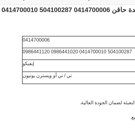
حاقن وقود الديزل Bos-ch وحدة حاقن 0414700006 504100287 0414700010
0414700006
504100287 0414700010 0986441020 0986441120
إيفيكو
تي / تي أو ويسترن يونيون