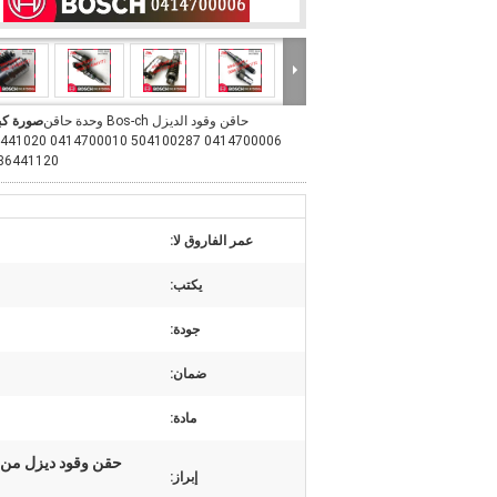
حاقن وقود الديزل Bos-ch وحدة حاقن
صورة كب
0287 0414700010 0986441020
0986441120
عمر الفاروق لا:
يكتب:
جودة:
ضمان:
مادة:
حقن وقود ديزل من بوش 0414700006,بوش وحدة حاقن 504100287,بوش حا
إبراز: