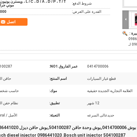
L / C ، D / A ، D / P ، T / T ، ويسترن يونيو
شروط الدفع:
موني جرا
القدرة على العرض:
000
اتصل
يرة :
0414700006 50410
 لـ
0414700006
عمر الفاروق NO1:
100287
قطع غيار السيارات
اسم المنتج:
حاقن ال
العلامة التجارية الجديدة حقيقية
موك:
حاسب شخصي
12 شهر
تطبيق:
نظام حقن ال
حديدعالى السرعه
التعبئة:
الأصل / Netural
قن ديزل 0986441020
ch diesel injector 0986441020
Bosch unit injector 504100287
,