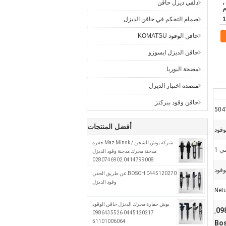
ن ،
دلفي ديزل حاقن
م
1
صمام التحكم في حاقن الديزل
حاقن الوقود KOMATSU
حاقن الديزل ايسوزو
مضخة اليوريا
منضدة اختبار الديزل
حاقن وقود بيركنز
504
أفضل المنتجات
وقود
شركة بوش للشحن / Maz Minsk حفرة
 1
مدخنة محرك مدخنة وقود الديزل
0414799008 0280746902
A0280746902
وقود
0445120270 BOSCH عن طريق الحقن
وقود الديزل
بوش حفارة محرك الديزل حاقن الوقود
,
0445120217 0986435526
51101006064
Bos