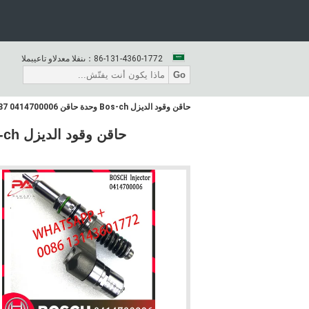
86-131-4360-1772
المبيعات والدعم الفنى：
Go
حاقن وقود الديزل Bos-ch وحدة حاقن 0414700006 504100287 0414700010 0986441020 0986441120 لـ