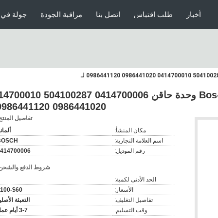
أخبار
طلب اقتباس
اتصل بنا
مراقبة الجودة
جولة في 
حاقن وقود الديزل Bos-ch وحدة حاقن 0414700006 00287
0986441020 0986441120 لـ
تفاصيل المنتج
مكان المنشأ:
ألماني
اسم العلامة التجارية:
BOSCH
رقم الموديل:
414700006
شروط الدفع والشحن
الحد الأدنى لكمية:
الأسعار:
$60-$100
تفاصيل التغليف:
التعبئة الأصلي
وقت التسليم:
3-7 أيام عمل