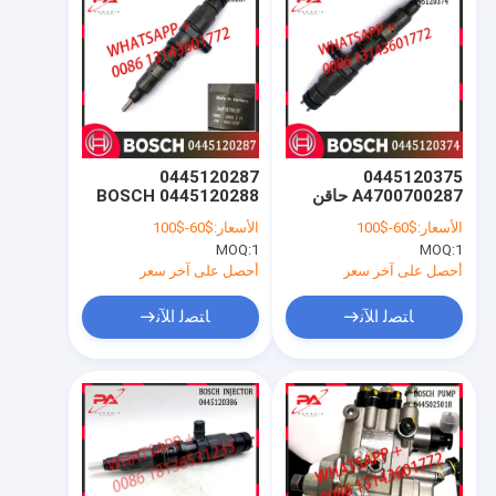
0445120287
0445120375
A4700700287 حاقن
0445120288 BOSCH
وقود الديزل من بوش
عن طريق الحقن وقود
الأسعار:
$60-$100
الأسعار:
$60-$100
0445120374
الديزل 0986435624
MOQ:
1
MOQ:
1
4710700587
471070058780
أحصل على آخر سعر
أحصل على آخر سعر
ﺎﺘﺼﻟ ﺍﻶﻧ
ﺎﺘﺼﻟ ﺍﻶﻧ
المنزل
المنتجات
حولنا