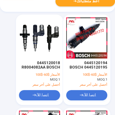
أعط متطلباتك
0445120018
0445120194
R8004082AA BOSCH
0445120195 BOSCH
حاقن وقود الديزل
عن طريق الحقن وقود
الأسعار:
$60-$100
الأسعار:
$60-$100
4710700387
الديزل 0445120113
MOQ:
1
MOQ:
1
0445120210
4710700187
0445120255
0986435537
أحصل على آخر سعر
أحصل على آخر سعر
0986435642 CRIN4-
21
ﺎﺘﺼﻟ ﺍﻶﻧ
ﺎﺘﺼﻟ ﺍﻶﻧ