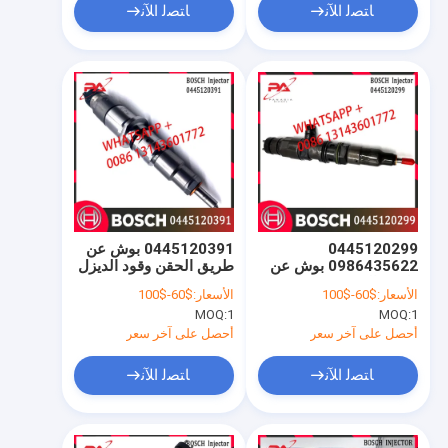
0414701057
ﺎﺘﺼﻟ ﺍﻶﻧ
ﺎﺘﺼﻟ ﺍﻶﻧ
0445120299
0445120391 بوش عن
0986435622 بوش عن
طريق الحقن وقود الديزل
طريق الحقن وقود الديزل
DLLA145P1655
الأسعار:
$60-$100
الأسعار:
$60-$100
0433172016
4700700087
MOQ:
1
MOQ:
1
0445120086
470070008780
0445120298
أحصل على آخر سعر
أحصل على آخر سعر
ﺎﺘﺼﻟ ﺍﻶﻧ
ﺎﺘﺼﻟ ﺍﻶﻧ