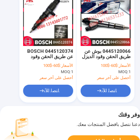
0445120066 بوش عن
0445120374 BOSCH
طريق الحقن وقود الديزل
عن طريق الحقن وقود
DLLA144P1565
الديزل 4700700287
الأسعار:
$60-$100
الأسعار:
$60-$100
0445120066
0445120375 لـ CRIN4-
MOQ:
1
MOQ:
1
21
0986435548
أحصل على آخر سعر
أحصل على آخر سعر
ﺎﺘﺼﻟ ﺍﻶﻧ
ﺎﺘﺼﻟ ﺍﻶﻧ
وفر وقتك
دعنا نتصل بأفضل المنتجات معك.