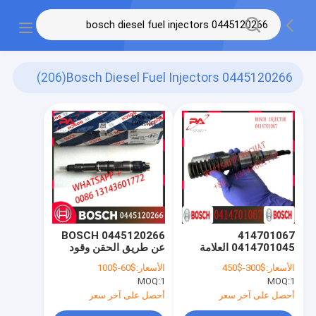
(206)
0445120266 Bosch Diesel Fuel Injectors
0445120266 BOSCH
414701067
0414701045 العلامة
عن طريق الحقن وقود
التجارية الجديدة حاقن
الديزل ل WEICHAI
الأسعار:
$300-$450
الأسعار:
$60-$100
وقود الديزل بوش الأصلي
WP12 DLLA148P2222
MOQ:
1
MOQ:
1
0433172222
0414701067
0414701006 1943974
أحصل على آخر سعر
أحصل على آخر سعر
0414701067