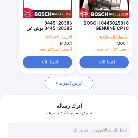
جولة في المصنع
مراقبة الجودة
0445120386
0445025018 BOSCH
GENUINE CP18
0445120385 بوش عن
اتصل بنا
Engine DIESEL FUEL
طريق الحقن وقود الديزل
الأسعار:
$60-$100
الأسعار:
$60-$100
0986435647
INJECTOR PUMP
MOQ:
1
MOQ:
1
4710700887
0445025018
أخبار
0445025008
أحصل على آخر سعر
أحصل على آخر سعر
اطلب اقتباس
ﺎﺘﺼﻟ ﺍﻶﻧ
ﺎﺘﺼﻟ ﺍﻶﻧ
عرض المزيد
المضخات وقود الديزل
حاقن وقود الديزل من بوش
اترك رسالة
سوف نقوم بالرد بسرعة
حاقن ديزل دينسو
مضخات وقود الديزل