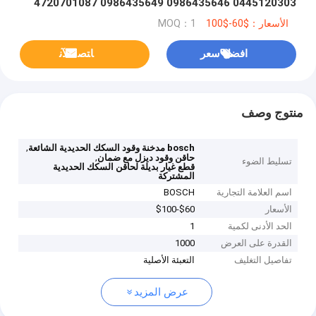
0445120303 0986435646 0986435649 4720701087
4720701287
الأسعار：$60-$100
MOQ：1
افضل سعر
ﺎﺘﺼﻟ ﺍﻶﻧ
منتوج وصف
,
bosch مدخنة وقود السكك الحديدية الشائعة
,
حاقن وقود ديزل مع ضمان
تسليط الضوء
قطع غيار بديلة لحاقن السكك الحديدية
المشتركة
اسم العلامة التجارية
BOSCH
الأسعار
$60-$100
الحد الأدنى لكمية
1
القدرة على العرض
1000
تفاصيل التغليف
التعبئة الأصلية
عرض المزيد