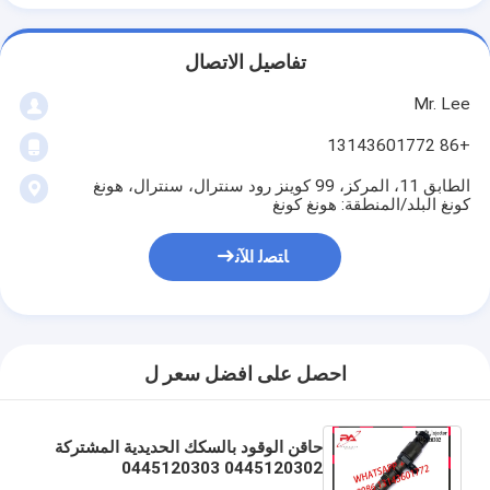
تفاصيل الاتصال
Mr. Lee
+86 13143601772
الطابق 11، المركز، 99 كوينز رود سنترال، سنترال، هونغ
كونغ البلد/المنطقة: هونغ كونغ
ﺎﺘﺼﻟ ﺍﻶﻧ
احصل على افضل سعر ل
حاقن الوقود بالسكك الحديدية المشتركة
0445120302 0445120303
0986435646 0986435649