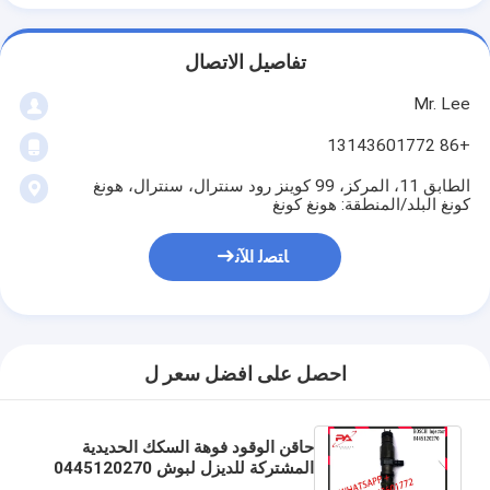
تفاصيل الاتصال
Mr. Lee
+86 13143601772
الطابق 11، المركز، 99 كوينز رود سنترال، سنترال، هونغ
كونغ البلد/المنطقة: هونغ كونغ
ﺎﺘﺼﻟ ﺍﻶﻧ
احصل على افضل سعر ل
حاقن الوقود فوهة السكك الحديدية
المشتركة للديزل لبوش 0445120270
0445120271 A4710700487