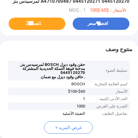
0445120270 0445120271 A4710700487 لمرسيدس بنز
الأسعار：$60-$100
MOQ：1
افضل سعر
ﺎﺘﺼﻟ ﺍﻶﻧ
منتوج وصف
,
حقن وقود ديزل BOSCH لمرسيدس بنز
مدخنة فوهة السكة الحديدية المشتركة
تسليط الضوء
0445120270
,
حاقن وقود ديزل مع ضمان
اسم العلامة التجارية
BOSCH
الأسعار
$60-$100
الحد الأدنى لكمية
1
القدرة على العرض
1000
تفاصيل التغليف
التعبئة الأصلية
عرض المزيد