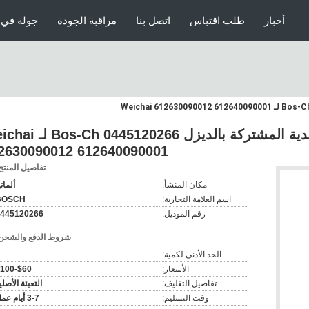
أخبار
طلب اقتباس
اتصل بنا
مراقبة الجودة
جولة في 
حاقن السكك الحديدية المشتركة بالديزل 120266
2630090012 612640090001
تفاصيل المنتج
مكان المنشأ:
ألماني
اسم العلامة التجارية:
BOSCH
رقم الموديل:
445120266
شروط الدفع والشحن
الحد الأدنى لكمية:
الأسعار:
$60-$100
تفاصيل التغليف:
التعبئة الأصلي
وقت التسليم:
3-7 أيام عمل