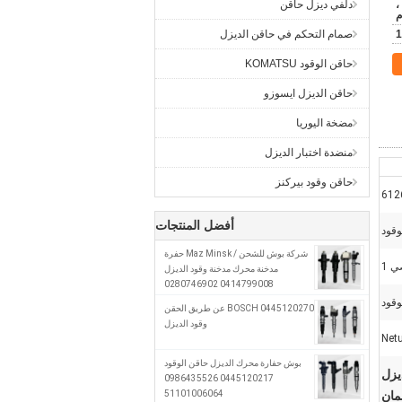
ن ،
دلفي ديزل حاقن
م
1
صمام التحكم في حاقن الديزل
حاقن الوقود KOMATSU
حاقن الديزل ايسوزو
مضخة اليوريا
منضدة اختبار الديزل
حاقن وقود بيركنز
612
أفضل المنتجات
وقود
شركة بوش للشحن / Maz Minsk حفرة
 1
مدخنة محرك مدخنة وقود الديزل
0414799008 0280746902
A0280746902
وقود
0445120270 BOSCH عن طريق الحقن
وقود الديزل
بوش حفارة محرك الديزل حاقن الوقود
ة المشتركة 0445120266,حقن ديزل
0445120217 0986435526
51101006064