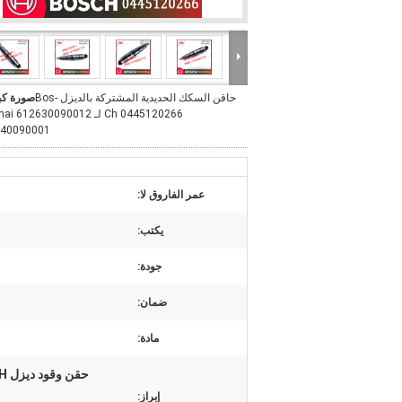
حاقن السكك الحديدية المشتركة بالديزل Bos-
صورة كب
Ch 0445120266 لـ  612630090012
40090001
عمر الفاروق لا:
يكتب:
جودة:
ضمان:
مادة:
إبراز: