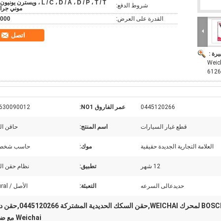
L / C ، D / A ، D / P ، T / T ، ويسترن يونيو
شروط الدفع:
موني جرا
القدرة على العرض:
000
اتصل
يرة :
Weichai
6126
0445120266
عمر الفاروق NO1:
630090012
قطع غيار السيارات
اسم المنتج:
حاقن ال
العلامة التجارية الجديدة حقيقية
موك:
حاسب شخصي
12 شهر
تطبيق:
نظام حقن ال
حديدعالى السرعه
التعبئة:
الأصل / Netural
حقن وقود ديزل BOSCH لمحرك WEICHAI,حقن السكك الحديدي
Weichai مع ضمان