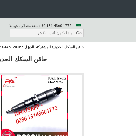
86-131-4360-1772
المبيعات والدعم الفنى：
Go
حاقن السكك الحديدية المشتركة بالديزل Bos-Ch 0445120266 لـ Weichai 612630090012 612640090001