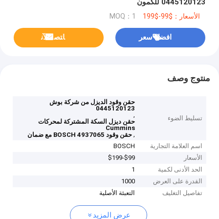
0445120123 للكمون
الأسعار：$99-$199
MOQ：1
افضل سعر
ﺎﺘﺼﻟ ﺍﻶﻧ
منتوج وصف
حقن وقود الديزل من شركة بوش
0445120123
,
تسليط الضوء
حقن ديزل السكة المشتركة لمحركات
Cummins
,
حقن وقود BOSCH 4937065 مع ضمان
اسم العلامة التجارية
BOSCH
الأسعار
$99-$199
الحد الأدنى لكمية
1
القدرة على العرض
1000
تفاصيل التغليف
التعبئة الأصلية
عرض المزيد