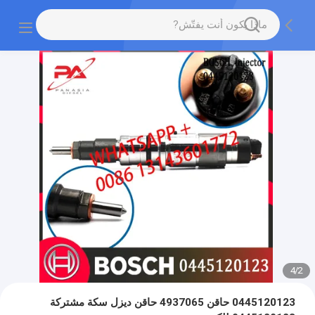
4
/
2
0445120123 حاقن 4937065 حاقن ديزل سكة مشتركة