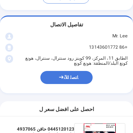
تفاصيل الاتصال
Mr. Lee
+86 13143601772
الطابق 11، المركز، 99 كوينز رود سنترال، سنترال، هونغ
كونغ البلد/المنطقة: هونغ كونغ
ﺎﺘﺼﻟ ﺍﻶﻧ
احصل على افضل سعر ل
0445120123 حاقن 4937065