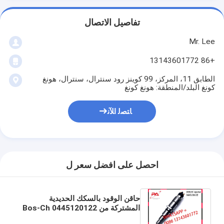
تفاصيل الاتصال
Mr. Lee
+86 13143601772
الطابق 11، المركز، 99 كوينز رود سنترال، سنترال، هونغ
كونغ البلد/المنطقة: هونغ كونغ
ﺎﺘﺼﻟ ﺍﻶﻧ
احصل على افضل سعر ل
حاقن الوقود بالسكك الحديدية
المشتركة من Bos-Ch 0445120122
0445-120-122 لـ Cummins