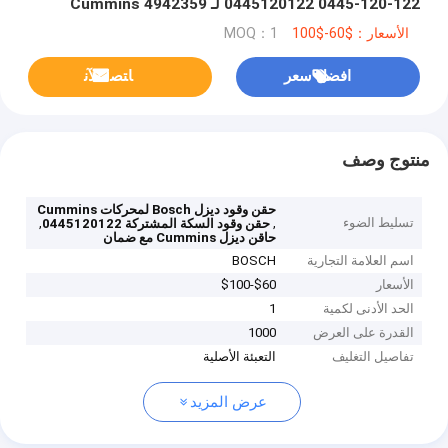
0445120122 0445-120-122 لـ Cummins 4942359
الأسعار：$60-$100
MOQ：1
افضل سعر
ﺎﺘﺼﻟ ﺍﻶﻧ
منتوج وصف
حقن وقود ديزل Bosch لمحركات Cummins
تسليط الضوء
,
,
حقن وقود السكة المشتركة 0445120122
حاقن ديزل Cummins مع ضمان
اسم العلامة التجارية
BOSCH
الأسعار
$60-$100
الحد الأدنى لكمية
1
القدرة على العرض
1000
تفاصيل التغليف
التعبئة الأصلية
عرض المزيد