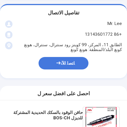
تفاصيل الاتصال
Mr. Lee
+86 13143601772
الطابق 11، المركز، 99 كوينز رود سنترال، سنترال، هونغ
كونغ البلد/المنطقة: هونغ كونغ
ﺎﺘﺼﻟ ﺍﻶﻧ
احصل على افضل سعر ل
حاقن الوقود بالسكك الحديدية المشتركة
للديزل BOS-CH
0445120086،0445120265 لـ