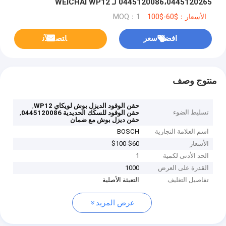
0445120086،0445120265 لـ WEICHAI WP12
612630090001
الأسعار：$60-$100
MOQ：1
افضل سعر
ﺎﺘﺼﻟ ﺍﻶﻧ
منتوج وصف
,
حقن الوقود الديزل بوش لويكاي WP12
تسليط الضوء
,
حقن الوقود للسكك الحديدية 0445120086
حقن ديزل بوش مع ضمان
اسم العلامة التجارية
BOSCH
الأسعار
$60-$100
الحد الأدنى لكمية
1
القدرة على العرض
1000
تفاصيل التغليف
التعبئة الأصلية
عرض المزيد