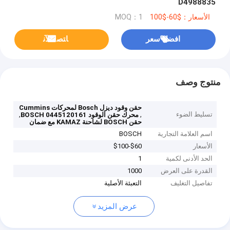
D4988835
الأسعار：$60-$100
MOQ：1
افضل سعر
ﺎﺘﺼﻟ ﺍﻶﻧ
منتوج وصف
حقن وقود ديزل Bosch لمحركات Cummins
تسليط الضوء
,
,
محرك حقن الوقود BOSCH 0445120161
حقن BOSCH لشاحنة KAMAZ مع ضمان
اسم العلامة التجارية
BOSCH
الأسعار
$60-$100
الحد الأدنى لكمية
1
القدرة على العرض
1000
تفاصيل التغليف
التعبئة الأصلية
عرض المزيد