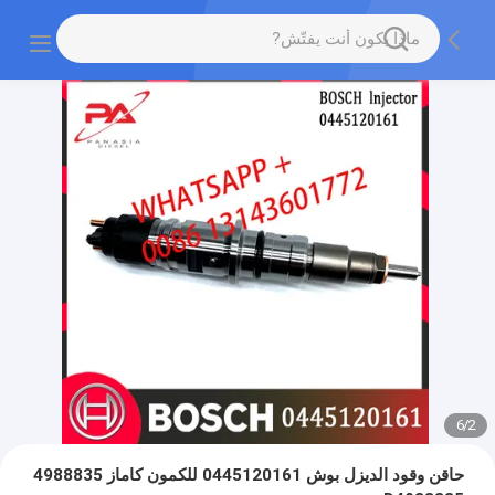
6
/
2
حاقن وقود الديزل بوش 0445120161 للكمون كاماز 4988835