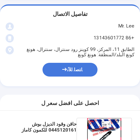
تفاصيل الاتصال
Mr. Lee
+86 13143601772
الطابق 11، المركز، 99 كوينز رود سنترال، سنترال، هونغ
كونغ البلد/المنطقة: هونغ كونغ
ﺎﺘﺼﻟ ﺍﻶﻧ
احصل على افضل سعر ل
حاقن وقود الديزل بوش
0445120161 للكمون كاماز
4988835 D4988835