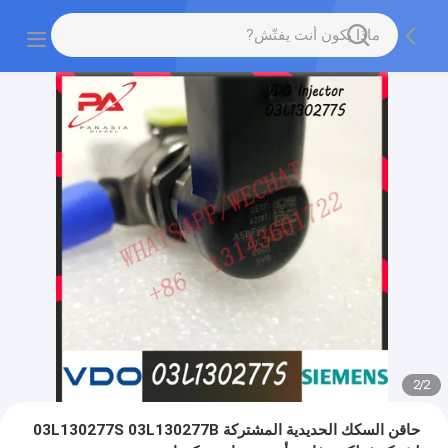
2
/
2
حاقن السكك الحديدية المشتركة 03L130277S 03L130277B