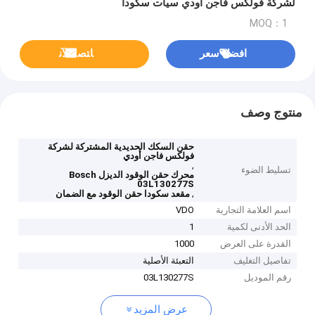
لشركة فولكس فاجن أودي سيات سكودا
MOQ：1
افضل سعر
ﺎﺘﺼﻟ ﺍﻶﻧ
منتوج وصف
حقن السكك الحديدية المشتركة لشركة
فولكس فاجن أودي
,
تسليط الضوء
محرك حقن الوقود الديزل Bosch
03L130277S
,
مقعد سكودا حقن الوقود مع الضمان
اسم العلامة التجارية
VDO
الحد الأدنى لكمية
1
القدرة على العرض
1000
تفاصيل التغليف
التعبئة الأصلية
رقم الموديل
03L130277S
عرض المزيد