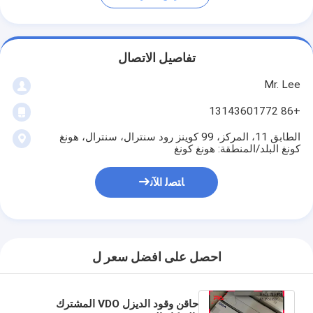
تفاصيل الاتصال
Mr. Lee
+86 13143601772
الطابق 11، المركز، 99 كوينز رود سنترال، سنترال، هونغ
كونغ البلد/المنطقة: هونغ كونغ
ﺎﺘﺼﻟ ﺍﻶﻧ
احصل على افضل سعر ل
حاقن وقود الديزل VDO المشترك