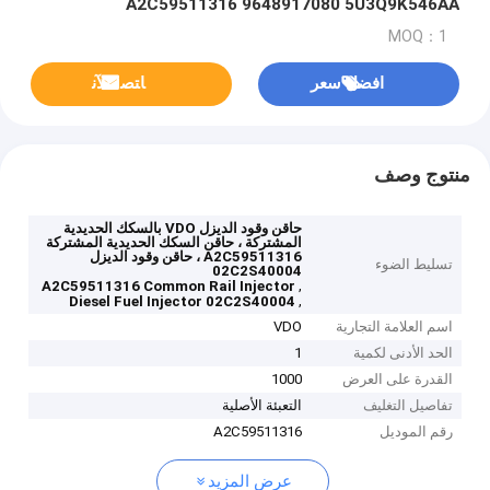
A2C59511316 9648917080 5U3Q9K546AA
02C2S40004
MOQ：1
افضل سعر
ﺎﺘﺼﻟ ﺍﻶﻧ
منتوج وصف
حاقن وقود الديزل VDO بالسكك الحديدية
المشتركة ، حاقن السكك الحديدية المشتركة
A2C59511316 ، حاقن وقود الديزل
تسليط الضوء
02C2S40004
,
A2C59511316 Common Rail Injector
,
Diesel Fuel Injector 02C2S40004
اسم العلامة التجارية
VDO
الحد الأدنى لكمية
1
القدرة على العرض
1000
تفاصيل التغليف
التعبئة الأصلية
رقم الموديل
A2C59511316
عرض المزيد