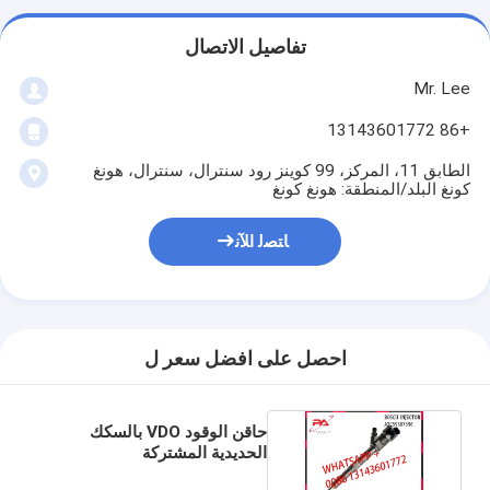
تفاصيل الاتصال
Mr. Lee
+86 13143601772
الطابق 11، المركز، 99 كوينز رود سنترال، سنترال، هونغ
كونغ البلد/المنطقة: هونغ كونغ
ﺎﺘﺼﻟ ﺍﻶﻧ
احصل على افضل سعر ل
حاقن الوقود VDO بالسكك
الحديدية المشتركة
A2C59507596 لنيسان رينو