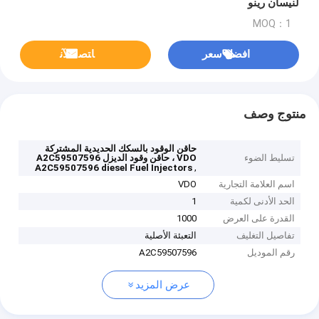
لنيسان رينو
MOQ：1
افضل سعر
ﺎﺘﺼﻟ ﺍﻶﻧ
منتوج وصف
حاقن الوقود بالسكك الحديدية المشتركة
تسليط الضوء
VDO ، حاقن وقود الديزل A2C59507596
,
A2C59507596 diesel Fuel Injectors
اسم العلامة التجارية
VDO
الحد الأدنى لكمية
1
القدرة على العرض
1000
تفاصيل التغليف
التعبئة الأصلية
رقم الموديل
A2C59507596
عرض المزيد