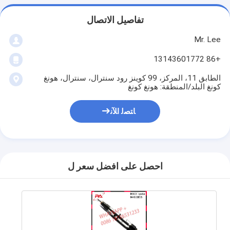
تفاصيل الاتصال
Mr. Lee
+86 13143601772
الطابق 11، المركز، 99 كوينز رود سنترال، سنترال، هونغ
كونغ البلد/المنطقة: هونغ كونغ
ﺎﺘﺼﻟ ﺍﻶﻧ
احصل على افضل سعر ل