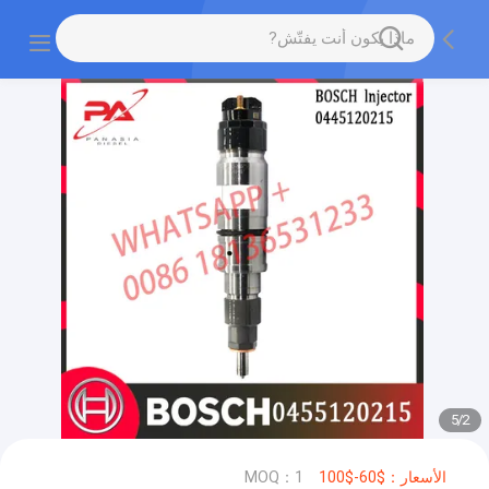
5
/
2
الأسعار：$60-$100
MOQ：1