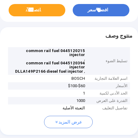
افضل سعر
ﺎﺘﺼﻟ ﺍﻶﻧ
منتوج وصف
0445120215 common rail fuel
injector
,
تسليط الضوء
0445120394 common rail fuel
injector
,
DLLA149P2166 diesel fuel injector
اسم العلامة التجارية
BOSCH
الأسعار
$60-$100
الحد الأدنى لكمية
1
القدرة على العرض
1000
تفاصيل التغليف
التعبئة الأصلية
عرض المزيد