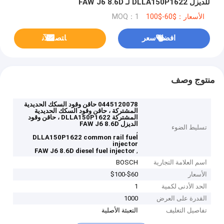
للديزل DLLA150P1622 لـ FAW J6 8.6D
الأسعار：$60-$100
MOQ：1
افضل سعر
ﺎﺘﺼﻟ ﺍﻶﻧ
منتوج وصف
0445120078 حاقن وقود السكك الحديدية
المشتركة ، حاقن وقود السكك الحديدية
المشتركة DLLA150P1622 ، حاقن وقود
الديزل FAW J6 8.6D
تسليط الضوء
,
DLLA150P1622 common rail fuel
injector
,
FAW J6 8.6D diesel fuel injector
اسم العلامة التجارية
BOSCH
الأسعار
$60-$100
الحد الأدنى لكمية
1
القدرة على العرض
1000
تفاصيل التغليف
التعبئة الأصلية