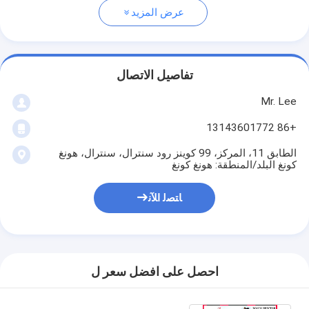
عرض المزيد
تفاصيل الاتصال
Mr. Lee
+86 13143601772
الطابق 11، المركز، 99 كوينز رود سنترال، سنترال، هونغ
كونغ البلد/المنطقة: هونغ كونغ
ﺎﺘﺼﻟ ﺍﻶﻧ
احصل على افضل سعر ل