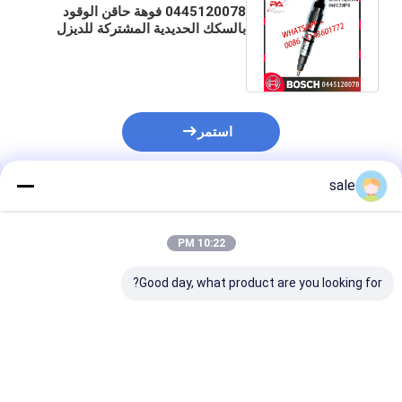
0445120078 فوهة حاقن الوقود
بالسكك الحديدية المشتركة للديزل
DLLA150P1622 لـ FAW J6 8.6D
استمر
sale
المنتجات الموصى بها
10:22 PM
Good day, what product are you looking for?
حاقن وقود عالي الجودة
حاقن وقود عالي الجودة
051
لنظام الديزل للشاحنات
لنظام الديزل للشاحنات
محركات الديزل