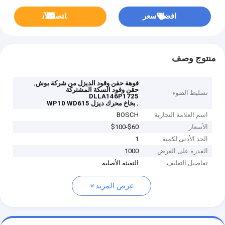
افضل سعر
ﺎﺘﺼﻟ ﺍﻶﻧ
منتوج وصف
,
فوهة حقن وقود الديزل من شركة بوش
حقن وقود السكة المشتركة
تسليط الضوء
DLLA146P1725
,
بخاخ محرك ديزل WP10 WD615
اسم العلامة التجارية
BOSCH
الأسعار
$60-$100
الحد الأدنى لكمية
1
القدرة على العرض
1000
تفاصيل التغليف
التعبئة الأصلية
عرض المزيد