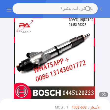
5
/
2
الأسعار：$60-$100
MOQ：1