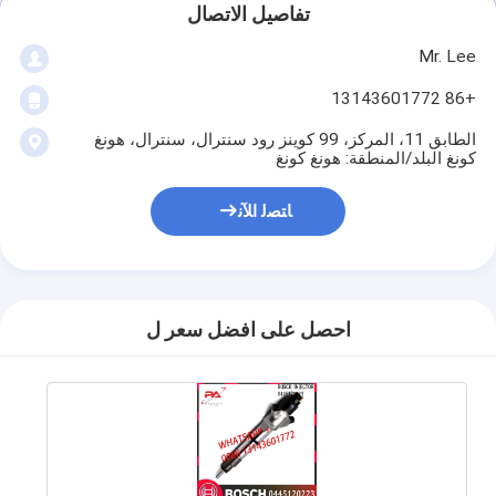
تفاصيل الاتصال
Mr. Lee
+86 13143601772
الطابق 11، المركز، 99 كوينز رود سنترال، سنترال، هونغ
كونغ البلد/المنطقة: هونغ كونغ
ﺎﺘﺼﻟ ﺍﻶﻧ
احصل على افضل سعر ل