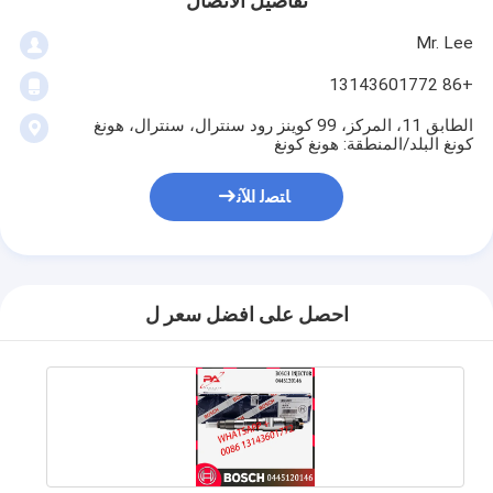
تفاصيل الاتصال
Mr. Lee
+86 13143601772
الطابق 11، المركز، 99 كوينز رود سنترال، سنترال، هونغ
كونغ البلد/المنطقة: هونغ كونغ
ﺎﺘﺼﻟ ﺍﻶﻧ
احصل على افضل سعر ل