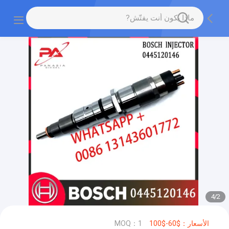
4
/
2
الأسعار：$60-$100
MOQ：1