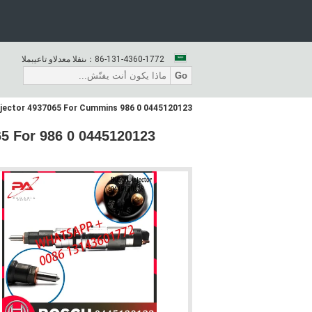
86-131-4360-1772
المبيعات والدعم الفنى：
Go
0445120123 0 986 AD1 048 Diesel Common Rail Fuel Injector 4937065 For Cummins
065 For