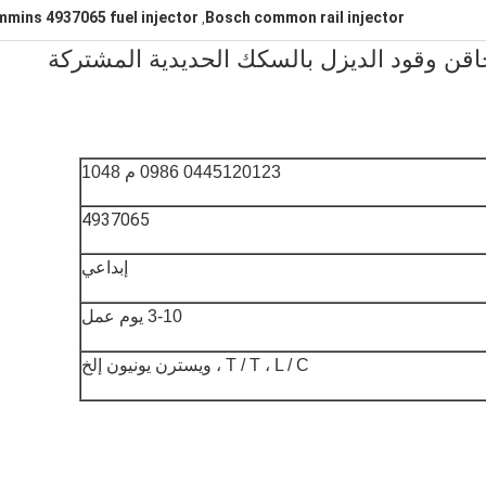
mins 4937065 fuel injector
Bosch common rail injector
,
0445120 0986 AD1048 حاقن وقود الديزل بالسكك الحديدية المشتركة
0445120123 0986 م 1048
4937065
إبداعي
3-10 يوم عمل
T / T ، L / C ، ويسترن يونيون إلخ