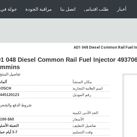
أخبار
طلب اقتباس
اتصل بنا
مراقبة الجودة
جولة في 
5120123 0 986 AD1 048 Diesel Common Rail Fuel Injector 4937
mmins
تفاصيل المنتج
مكان المنشأ:
ألماني
اسم العلامة التجارية:
BOSCH
رقم الموديل:
445120123
شروط الدفع والشحن
الحد الأدنى لكمية:
الأسعار:
$60-$100
تفاصيل التغليف:
التعبئة الأصلي
وقت التسليم:
3-7 أيام عمل