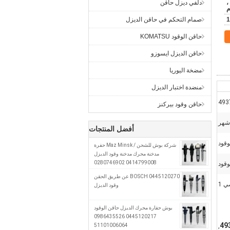
ن ،
دلفي ديزل حاقن
م
1
صمام التحكم في حاقن الديزل
حاقن الوقود KOMATSU
حاقن الديزل ايسوزو
مضخة اليوريا
منضدة اختبار الديزل
493
حاقن وقود بيركنز
أفضل المنتجات
وقود
شركة بوش للشحن / Maz Minsk حفرة
مدخنة محرك مدخنة وقود الديزل
0414799008 0280746902
وقود
A0280746902
0445120270 BOSCH عن طريق الحقن
 1
وقود الديزل
بوش حفارة محرك الديزل حاقن الوقود
0445120217 0986435526
51101006064
,