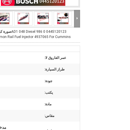
0445120123 0 986 AD1 048 Diesel
صورة كب
on Rail Fuel Injector 4937065 For Cummins
عمر الفاروق لا:
طراز السيارة:
جودة:
يكتب:
مادة:
مقاس:
مدخن