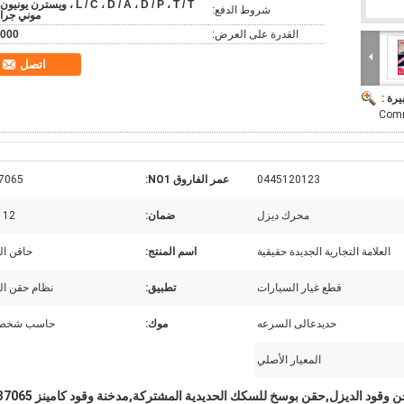
L / C ، D / A ، D / P ، T / T ، ويسترن يونيو
شروط الدفع:
موني جرا
القدرة على العرض:
000
اتصل
يرة :
Comm
0445120123
عمر الفاروق NO1:
7065
محرك ديزل
ضمان:
12 شهر
العلامة التجارية الجديدة حقيقية
اسم المنتج:
حاقن ال
قطع غيار السيارات
تطبيق:
نظام حقن ال
حديدعالى السرعه
موك:
حاسب شخصي
المعيار الأصلي
 وقود الديزل,حقن بوسخ للسكك الحديدية المشتركة,مدخنة وقود كامينز 4937065