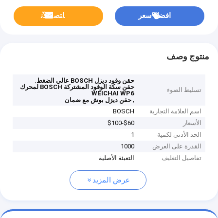
افضل سعر
ﺎﺘﺼﻟ ﺍﻶﻧ
منتوج وصف
,
حقن وقود ديزل BOSCH عالي الضغط
حقن سكة الوقود المشتركة BOSCH لمحرك
تسليط الضوء
WEICHAI WP6
,
حقن ديزل بوش مع ضمان
اسم العلامة التجارية
BOSCH
الأسعار
$60-$100
الحد الأدنى لكمية
1
القدرة على العرض
1000
تفاصيل التغليف
التعبئة الأصلية
عرض المزيد