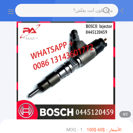
4
/
2
الأسعار：$60-$100
MOQ：1