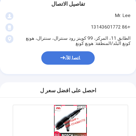
تفاصيل الاتصال
Mr. Lee
+86 13143601772
الطابق 11، المركز، 99 كوينز رود سنترال، سنترال، هونغ
كونغ البلد/المنطقة: هونغ كونغ
ﺎﺘﺼﻟ ﺍﻶﻧ
احصل على افضل سعر ل