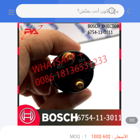
7
/
2
الأسعار：$60-$100
MOQ：1