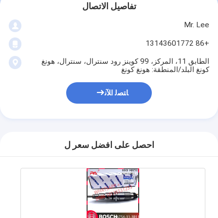
تفاصيل الاتصال
Mr. Lee
+86 13143601772
الطابق 11، المركز، 99 كوينز رود سنترال، سنترال، هونغ
كونغ البلد/المنطقة: هونغ كونغ
ﺎﺘﺼﻟ ﺍﻶﻧ
احصل على افضل سعر ل