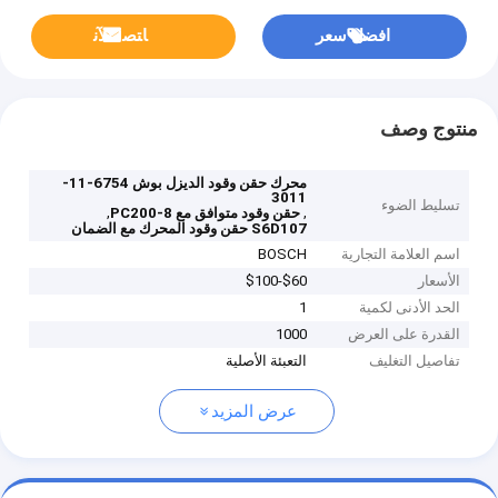
افضل سعر
ﺎﺘﺼﻟ ﺍﻶﻧ
منتوج وصف
محرك حقن وقود الديزل بوش 6754-11-
3011
تسليط الضوء
,
,
حقن وقود متوافق مع PC200-8
S6D107 حقن وقود المحرك مع الضمان
اسم العلامة التجارية
BOSCH
الأسعار
$60-$100
الحد الأدنى لكمية
1
القدرة على العرض
1000
تفاصيل التغليف
التعبئة الأصلية
عرض المزيد