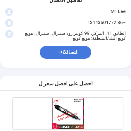
تفاصيل الاتصال
Mr. Lee
+86 13143601772
الطابق 11، المركز، 99 كوينز رود سنترال، سنترال، هونغ
كونغ البلد/المنطقة: هونغ كونغ
ﺎﺘﺼﻟ ﺍﻶﻧ
احصل على افضل سعر ل