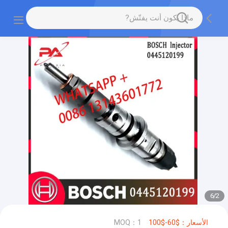
6
/
2
الأسعار：$60-$100
MOQ：1