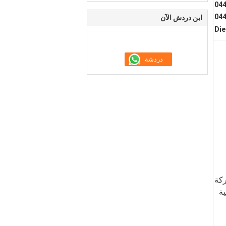
قن وقود ديزل 0445120194
04
ابن دردش الآن
Die
ركة
ية