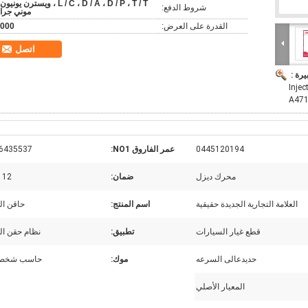
L / C ، D / A ، D / P ، T / T ، ويسترن يونيو
شروط الدفع:
موني جرا
القدرة على العرض:
000
اتصل
يرة :
Inje
A471
0445120194
عمر الفاروق NO1:
6435537
محرك ديزل
ضمان:
12 شهر
العلامة التجارية الجديدة حقيقية
اسم المنتج:
حاقن ال
قطع غيار السيارات
تطبيق:
نظام حقن ال
حديدعالى السرعه
موك:
حاسب شخصي
المعيار الأصلي