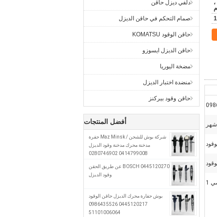
ن ،
دلفي ديزل حاقن
م
1
صمام التحكم في حاقن الديزل
حاقن الوقود KOMATSU
حاقن الديزل ايسوزو
مضخة اليوريا
منضدة اختبار الديزل
حاقن وقود بيركنز
098
أفضل المنتجات
شركة بوش للشحن / Maz Minsk حفرة
وقود
مدخنة محرك مدخنة وقود الديزل
0414799008 0280746902
A0280746902
وقود
0445120270 BOSCH عن طريق الحقن
وقود الديزل
 1
بوش حفارة محرك الديزل حاقن الوقود
0445120217 0986435526
51101006064