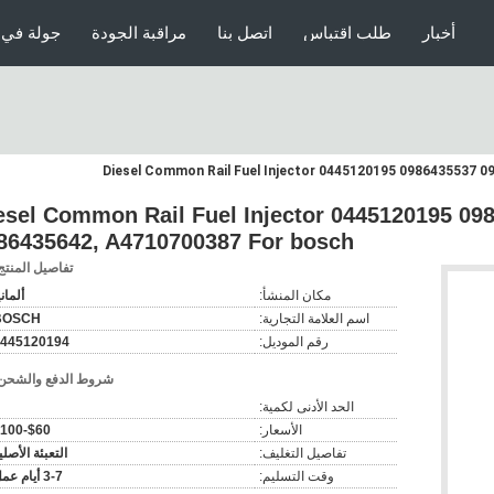
أخبار
طلب اقتباس
اتصل بنا
مراقبة الجودة
جولة في 
5120194 Diesel Common Rail Fuel Injector 0445120195 
86435642, A4710700387 For bosch
تفاصيل المنتج
مكان المنشأ:
ألماني
اسم العلامة التجارية:
BOSCH
رقم الموديل:
445120194
شروط الدفع والشحن
الحد الأدنى لكمية:
الأسعار:
$60-$100
تفاصيل التغليف:
التعبئة الأصلي
وقت التسليم:
3-7 أيام عمل