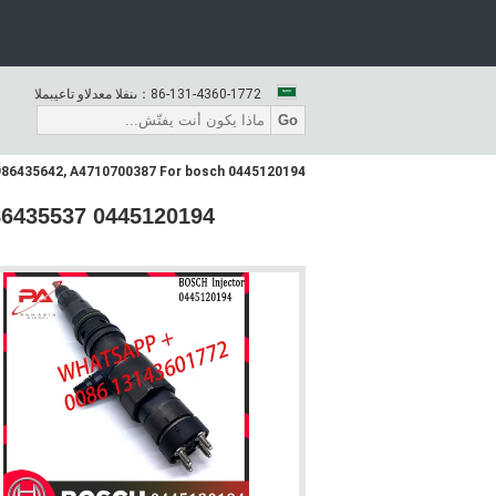
86-131-4360-1772
المبيعات والدعم الفنى：
Go
0445120194 Diesel Common Rail Fuel Injector 0445120195 0986435537 0986435642, A4710700387 For bosch
0986435537