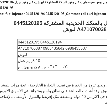
حقن وقود ديزل من بوش مع ضمان,حقن وقود السكة المشتركة لبوش,ح
45120195
sel fuel injector 0445120194 0445120195
Common rail fuel injector
,
0445120194 حاقن وقود الديزل بالسكك الحديدية المشتركة 0445120195
0445120194 0445120195
0986435537 0986435642 A4710700387
لبوش
3-10 يوم عمل
T / T ، L / C ، ويسترن يونيون إلخ
ولديها ثروة من الخبرة في تصدير التجارة الخارجية ، عدة مرات للمشا
سوق. وقد أشادت الصناعة على نطاق واسع بمنتجاتنا في الأسواق الأوروب
والأمريكية ، واكتسبت عددًا كبيرًا من العملاء في أكثر من 40 دولة ومنطقة مثل إفريقيا والشرق الأوسط ، بالإضافة
.