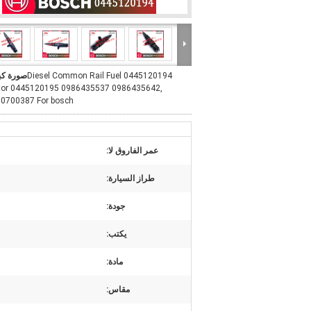
0445120194 Diesel Common Rail Fuel
صورة كب
ctor 0445120195 0986435537 0986435642,
0700387 For bosch
عمر الفاروق لا:
طراز السيارة:
جودة:
يكتب:
مادة:
مقاس: