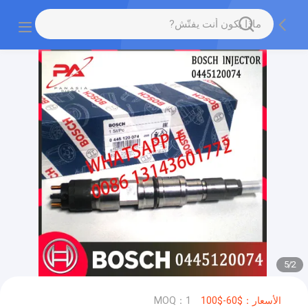
5
/
2
الأسعار：$60-$100
MOQ：1