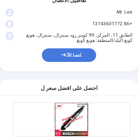
تفاصيل الاتصال
Mr. Lee
+86 13143601772
الطابق 11، المركز، 99 كوينز رود سنترال، سنترال، هونغ
كونغ البلد/المنطقة: هونغ كونغ
ﺎﺘﺼﻟ ﺍﻶﻧ
احصل على افضل سعر ل