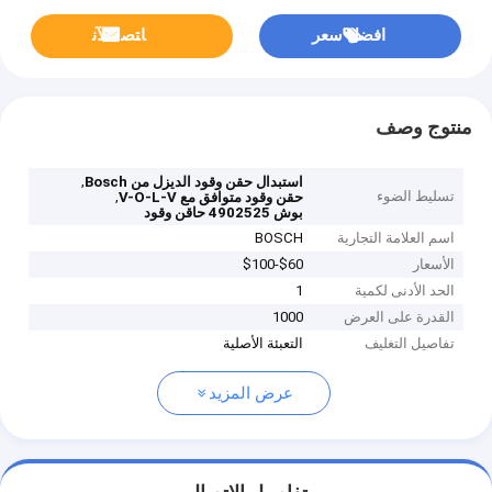
افضل سعر
ﺎﺘﺼﻟ ﺍﻶﻧ
منتوج وصف
,
استبدال حقن وقود الديزل من Bosch
تسليط الضوء
,
حقن وقود متوافق مع V-O-L-V
بوش 4902525 حاقن وقود
اسم العلامة التجارية
BOSCH
الأسعار
$60-$100
الحد الأدنى لكمية
1
القدرة على العرض
1000
تفاصيل التغليف
التعبئة الأصلية
عرض المزيد