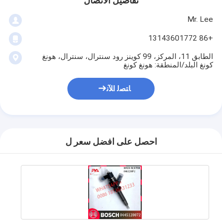
تفاصيل الاتصال
Mr. Lee
+86 13143601772
الطابق 11، المركز، 99 كوينز رود سنترال، سنترال، هونغ
كونغ البلد/المنطقة: هونغ كونغ
ﺎﺘﺼﻟ ﺍﻶﻧ
احصل على افضل سعر ل