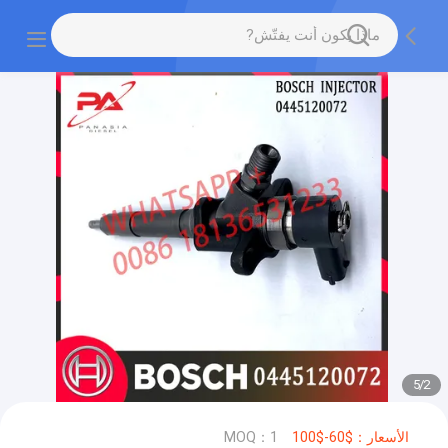
5
/
2
الأسعار：$60-$100
MOQ：1