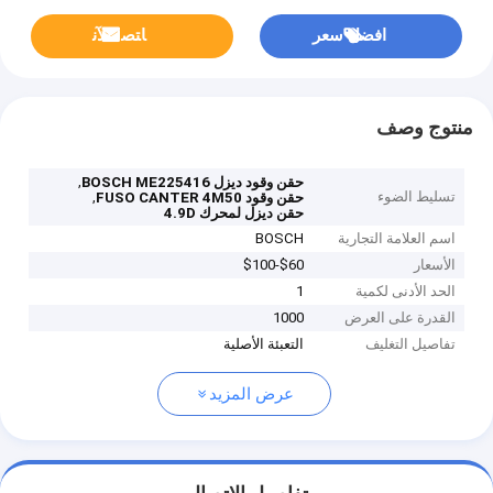
افضل سعر
ﺎﺘﺼﻟ ﺍﻶﻧ
منتوج وصف
,
حقن وقود ديزل BOSCH ME225416
تسليط الضوء
,
حقن وقود FUSO CANTER 4M50
حقن ديزل لمحرك 4.9D
اسم العلامة التجارية
BOSCH
الأسعار
$60-$100
الحد الأدنى لكمية
1
القدرة على العرض
1000
تفاصيل التغليف
التعبئة الأصلية
عرض المزيد