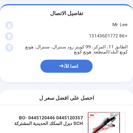
تفاصيل الاتصال
Mr. Lee
+86 13143601772
الطابق 11، المركز، 99 كوينز رود سنترال، سنترال، هونغ
كونغ البلد/المنطقة: هونغ كونغ
ﺎﺘﺼﻟ ﺍﻶﻧ
احصل على افضل سعر ل
0445120357 0445120446 BO-
SCH ديزل السكك الحديدية المشتركة
حاقن الوقود فوهة DLLA150P2386