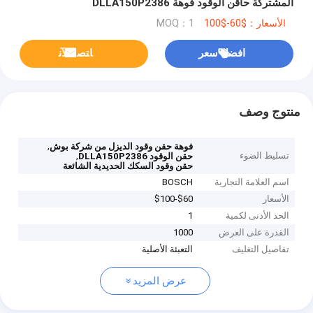
المشتركة حاقن الوقود فوهة DLLA150P2386
الأسعار：$60-$100
MOQ：1
افضل سعر
ﺎﺘﺼﻟ ﺍﻶﻧ
منتوج وصف
,
فوهة حقن وقود الديزل من شركة بوش
تسليط الضوء
,
حقن الوقود DLLA150P2386
حقن وقود السكك الحديدية الشائعة
اسم العلامة التجارية
BOSCH
الأسعار
$60-$100
الحد الأدنى لكمية
1
القدرة على العرض
1000
تفاصيل التغليف
التعبئة الأصلية
عرض المزيد