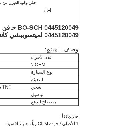
إبراز:
445120049
0445120049 لميتسوبيشي كانتر 4M50 4.9 ME223750 ME223002
وصف المنتج:
عدد الأجزاء
OEM لا
نوع السيارة
التعبئة
شحن
 / UPS / TNT
توصيل
مصطلح الدفع
خدمتنا:
1.الأصلي / جودة OEM وبأسعار تنافسية.