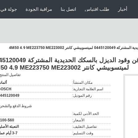
أخبار
طلب اقتباس
اتصل بنا
مراقبة الجودة
جولة في 
0445120049 BO-SCH حاقن وقود الديزل بالسكك الحديدية الم
لميتسوبيشي كانتر 4M50 4.9 ME223750 ME223002
تفاصيل المنتج
مكان المنشأ:
ألماني
اسم العلامة التجارية:
BOSCH
رقم الموديل:
445120049
شروط الدفع والشحن
الحد الأدنى لكمية:
الأسعار:
$60-$100
تفاصيل التغليف:
التعبئة الأصلي
وقت التسليم:
3-7 أيام عمل