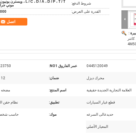
L / C ، D / A ، D / P ، T / T ، ويسترن يونيو
شروط الدفع:
موني جرا
القدرة على العرض:
000
اتصل
يرة :
ميتسوبيشي كانتر
4M50
0445120049
عمر الفاروق NO1:
23750
محرك ديزل
ضمان:
12 شهر
العلامة التجارية الجديدة حقيقية
اسم المنتج:
مضخه و
قطع غيار السيارات
تطبيق:
نظام حقن ال
حديدعالى السرعه
موك:
حاسب شخصي
المعيار الأصلي