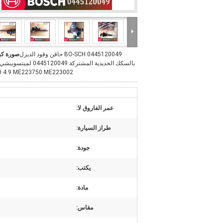
0445120049 BO-SCH حاقن وقود الديزل
صورة كب
بالسكك الحديدية المشتركة 0445120049 ل
 4.9 ME223750 ME223002
عمر الفاروق لا:
طراز السيارة:
جودة:
يكتب:
مادة:
مقاس: