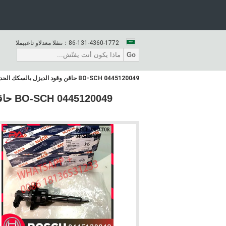
86-131-4360-1772
المبيعات والدعم الفنى：
Go
0445120049 BO-SCH حاقن وقود الديزل بالسكك الحديدية المشتركة 0445120049 لميتسوبيشي كانتر 4M50 4.9 ME223750 ME223002