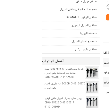
ن ،
دلفي ديزل حاقن
م
1
صمام التحكم في حاقن الديزل
حاقن الوقود KOMATSU
حاقن الديزل ايسوزو
مضخة اليوريا
منضدة اختبار الديزل
حاقن وقود بيركنز
ME2
أفضل المنتجات
شركة بوش للشحن / Maz Minsk حفرة
قود
مدخنة محرك مدخنة وقود الديزل
0414799008 0280746902
A0280746902
وقود
0445120270 BOSCH عن طريق الحقن
وقود الديزل
 1
بوش حفارة محرك الديزل حاقن الوقود
0445120217 0986435526
51101006064