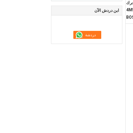
كانتر,حقن السكك الحديدية المشتركة 0445120049,محرك
ابن دردش الآن
BOS