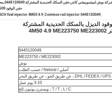
حقن وقود الديزل من شركة بوش لميتسوبيشي 
حقن الوقود 4M509
CH fuel injector 4M50 4.9
Common rail injector 0445120049
,
,
0 BO-SCH حاقن وقود الديزل بالسكك الحديدية المشتركة
0445120049
ME223750 / ME223002
بوش
أصلي / Netural / حسب الطلب
DHL / FEDEX ، عن طريق الجو ، عن طريق البحر
3-10 يوم عمل
T / T ، L / C ، ويسترن يونيون إلخ