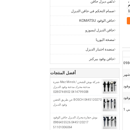
ن ،
دلفي ديزل حاقن
م
1
صمام التحكم في حاقن الديزل
حاقن الوقود KOMATSU
حاقن الديزل ايسوزو
مضخة اليوريا
منضدة اختبار الديزل
حاقن وقود بيركنز
098
أفضل المنتجات
شركة بوش للشحن / Maz Minsk حفرة
قود
مدخنة محرك مدخنة وقود الديزل
0414799008 0280746902
A0280746902
وقود
0445120270 BOSCH عن طريق الحقن
وقود الديزل
 1
بوش حفارة محرك الديزل حاقن الوقود
0445120217 0986435526
51101006064