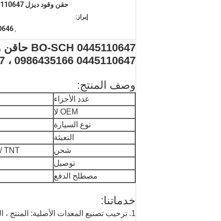
إبراز:
0646
,
445110647
0445110647 0986435166 ، 0986435167 0445110646
وصف المنتج:
عدد الأجزاء
OEM لا
نوع السيارة
التعبئة
شحن
 / UPS / TNT
توصيل
مصطلح الدفع
خدماتنا:
1. ترحيب تصنيع المعدات الأصلية: المنتج ، الحزمة ...