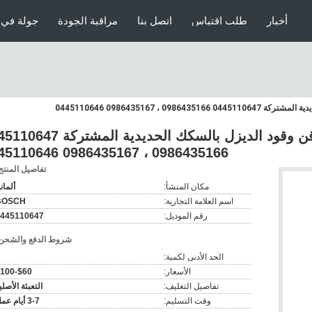
أخبار
طلب اقتباس
اتصل بنا
مراقبة الجودة
جولة في 
0445110647 BO-SCH حاقن وقود الديزل بالسكك الحديدية الم
0986435166 ، 0986435167 0445110646
تفاصيل المنتج
مكان المنشأ:
ألماني
اسم العلامة التجارية:
BOSCH
رقم الموديل:
445110647
شروط الدفع والشحن
الحد الأدنى لكمية:
الأسعار:
$60-$100
تفاصيل التغليف:
التعبئة الأصلي
وقت التسليم:
3-7 أيام عمل