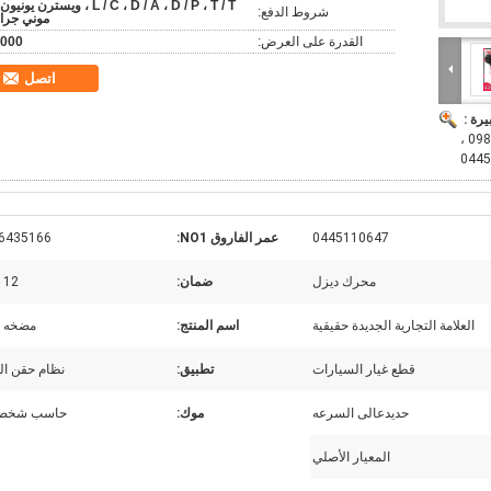
L / C ، D / A ، D / P ، T / T ، ويسترن يونيو
شروط الدفع:
موني جرا
القدرة على العرض:
000
اتصل
يرة :
بالسكك الحديدية المشتركة 0445110647 0986435166 ،
0445110647
عمر الفاروق NO1:
6435166
محرك ديزل
ضمان:
12 شهر
العلامة التجارية الجديدة حقيقية
اسم المنتج:
مضخه و
قطع غيار السيارات
تطبيق:
نظام حقن ال
حديدعالى السرعه
موك:
حاسب شخصي
المعيار الأصلي