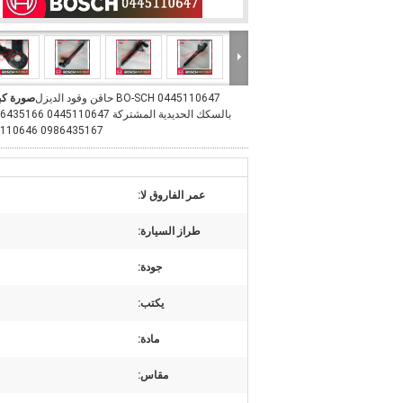
0445110647 BO-SCH حاقن وقود الديزل
صورة كب
0986435167 0445110646
عمر الفاروق لا:
طراز السيارة:
جودة:
يكتب:
مادة:
مقاس: