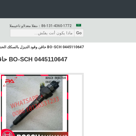
86-131-4360-1772
المبيعات والدعم الفنى：
Go
0445110647 BO-SCH حاقن وقود الديزل بالسكك الحديدية المشتركة 0445110647 0986435166 ، 0986435167 0445110646