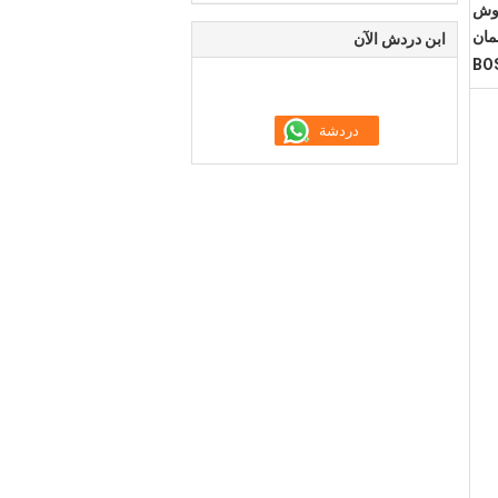
04451106,حقن ديزل بوش
مان
ابن دردش الآن
BOS