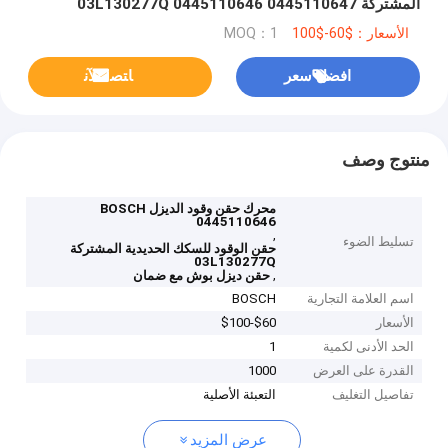
المشتركة 03L130277Q 0445110646 0445110647
03L130277J
الأسعار：$60-$100
MOQ：1
افضل سعر
ﺎﺘﺼﻟ ﺍﻶﻧ
منتوج وصف
محرك حقن وقود الديزل BOSCH
0445110646
,
تسليط الضوء
حقن الوقود للسكك الحديدية المشتركة
03L130277Q
,
حقن ديزل بوش مع ضمان
اسم العلامة التجارية
BOSCH
الأسعار
$60-$100
الحد الأدنى لكمية
1
القدرة على العرض
1000
تفاصيل التغليف
التعبئة الأصلية
عرض المزيد