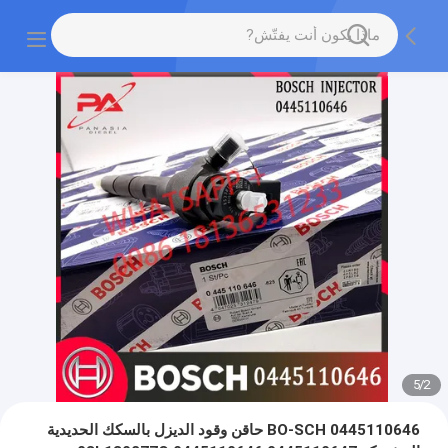
5
/
2
0445110646 BO-SCH حاقن وقود الديزل بالسكك الحديدية