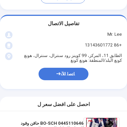
تفاصيل الاتصال
Mr. Lee
+86 13143601772
الطابق 11، المركز، 99 كوينز رود سنترال، سنترال، هونغ
كونغ البلد/المنطقة: هونغ كونغ
ﺎﺘﺼﻟ ﺍﻶﻧ
احصل على افضل سعر ل
0445110646 BO-SCH حاقن وقود