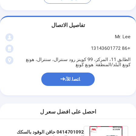
تفاصيل الاتصال
Mr. Lee
+86 13143601772
الطابق 11، المركز، 99 كوينز رود سنترال، سنترال، هونغ
كونغ البلد/المنطقة: هونغ كونغ
ﺎﺘﺼﻟ ﺍﻶﻧ
احصل على افضل سعر ل
0414701092 حاقن الوقود بالسكك