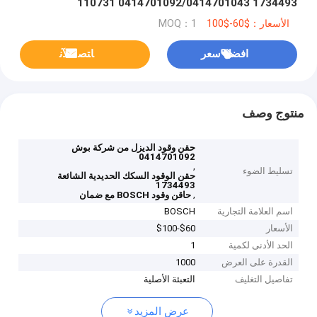
1734493 0414701092/0414701043 110731
الأسعار：$60-$100
MOQ：1
افضل سعر
ﺎﺘﺼﻟ ﺍﻶﻧ
منتوج وصف
حقن وقود الديزل من شركة بوش
0414701092
,
تسليط الضوء
حقن الوقود السكك الحديدية الشائعة
1734493
,
حاقن وقود BOSCH مع ضمان
اسم العلامة التجارية
BOSCH
الأسعار
$60-$100
الحد الأدنى لكمية
1
القدرة على العرض
1000
تفاصيل التغليف
التعبئة الأصلية
عرض المزيد