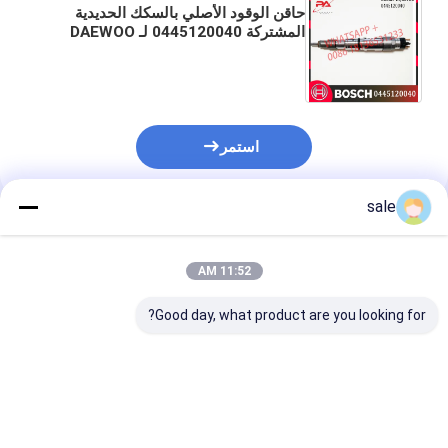
حاقن الوقود الأصلي بالسكك الحديدية
المشتركة 0445120040 لـ DAEWOO
DOOSAN 65.10401-7001C
0445120040 مع فوهة DLLA146P1405
استمر
sale
المنتجات الموصى بها
11:52 AM
Good day, what product are you looking for?
مضخة حقن الوقود
مضخة حقن الوقود
أجزاء محرك مض
H
0414693002
0414693002