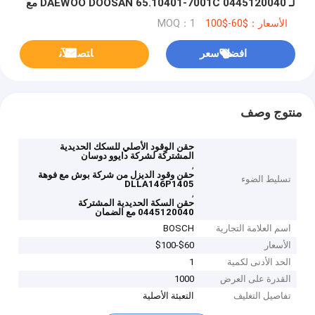
لـ DAEWOO DOOSAN 65.10401-7001C 0445120040 مع
فوهة DLLA146P1405
الأسعار：$60-$100
MOQ：1
افضل سعر
ﺎﺘﺼﻟ ﺍﻶﻧ
منتوج وصف
حقن الوقود الأصلي للسكك الحديدية
المشتركة لشركة دايوو دوسان
,
حقن وقود الديزل من شركة بوش مع فوهة
تسليط الضوء
DLLA146P1405
,
حقن السكة الحديدية المشتركة
0445120040 مع الضمان
اسم العلامة التجارية
BOSCH
الأسعار
$60-$100
الحد الأدنى لكمية
1
القدرة على العرض
1000
تفاصيل التغليف
التعبئة الأصلية