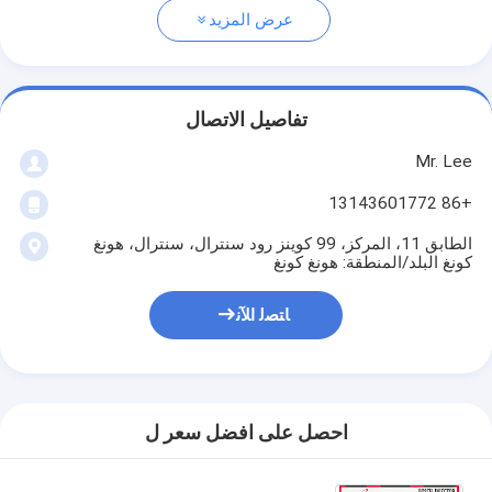
عرض المزيد
تفاصيل الاتصال
Mr. Lee
+86 13143601772
الطابق 11، المركز، 99 كوينز رود سنترال، سنترال، هونغ
كونغ البلد/المنطقة: هونغ كونغ
ﺎﺘﺼﻟ ﺍﻶﻧ
احصل على افضل سعر ل