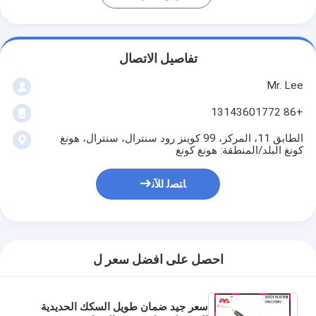
تفاصيل الاتصال
Mr. Lee
+86 13143601772
الطابق 11، المركز، 99 كوينز رود سنترال، سنترال، هونغ
كونغ البلد/المنطقة: هونغ كونغ
ﺎﺘﺼﻟ ﺍﻶﻧ
احصل على افضل سعر ل
سعر جيد ضمان طويل السكك الحديدية