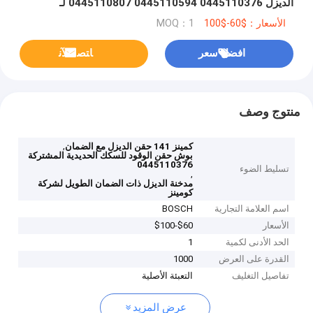
الديزل 0445110376 0445110594 0445110807 لـ
Cummins 141
الأسعار：$60-$100
MOQ：1
افضل سعر
ﺎﺘﺼﻟ ﺍﻶﻧ
منتوج وصف
,
كمينز 141 حقن الديزل مع الضمان
بوش حقن الوقود للسكك الحديدية المشتركة
0445110376
تسليط الضوء
,
مدخنة الديزل ذات الضمان الطويل لشركة
كومينز
اسم العلامة التجارية
BOSCH
الأسعار
$60-$100
الحد الأدنى لكمية
1
القدرة على العرض
1000
تفاصيل التغليف
التعبئة الأصلية
عرض المزيد