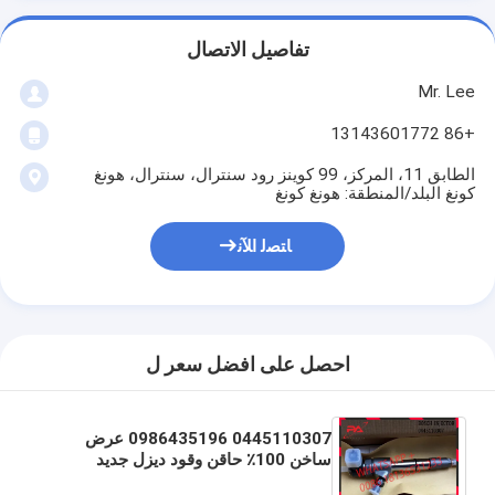
تفاصيل الاتصال
Mr. Lee
+86 13143601772
الطابق 11، المركز، 99 كوينز رود سنترال، سنترال، هونغ
كونغ البلد/المنطقة: هونغ كونغ
ﺎﺘﺼﻟ ﺍﻶﻧ
احصل على افضل سعر ل
0445110307 0986435196 عرض
ساخن 100٪ حاقن وقود ديزل جديد
0445110307 0986435196 4941109