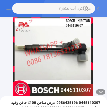
4
/
2
0445110307 0986435196 عرض ساخن 100٪ حاقن وقود