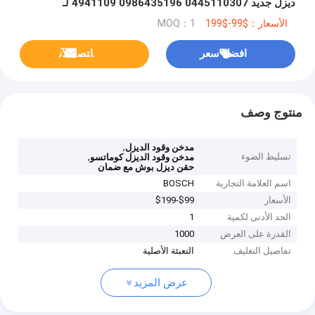
ديزل جديد 0445110307 0986435196 4941109 لـ
Cummins / Komatsu
الأسعار：$99-$199
MOQ：1
افضل سعر
ﺎﺘﺼﻟ ﺍﻶﻧ
منتوج وصف
,
مدخن وقود الديزل
تسليط الضوء
,
مدخن وقود الديزل كوماتسو
حقن ديزل بوش مع ضمان
اسم العلامة التجارية
BOSCH
الأسعار
$99-$199
الحد الأدنى لكمية
1
القدرة على العرض
1000
تفاصيل التغليف
التعبئة الأصلية
عرض المزيد