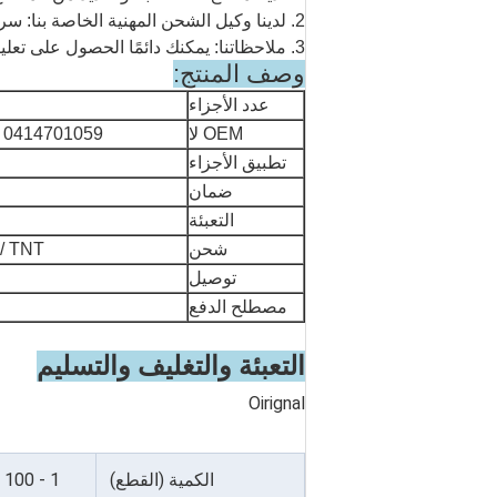
2. لدينا وكيل الشحن المهنية الخاصة بنا: سرعة التسليم ، وخدمة جيدة.
3. ملاحظاتنا: يمكنك دائمًا الحصول على تعليقاتنا في غضون 24 ساعة.
وصف المنتج:
عدد الأجزاء
OEM لا
0414701059 0414701006 0414702059 0414701053 0414701084
تطبيق الأجزاء
ضمان
التعبئة
شحن
 / UPS / TNT
توصيل
مصطلح الدفع
التعبئة والتغليف والتسليم
Oirignal
الكمية (القطع)
1 - 100