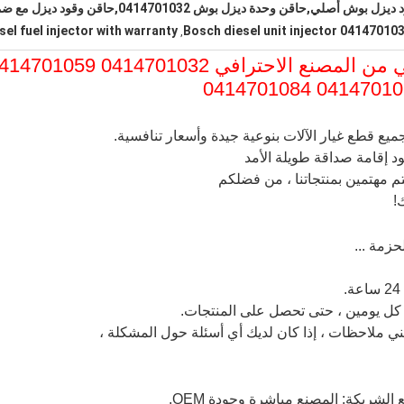
بوش أصلي,حاقن وحدة ديزل بوش 0414701032,حاقن وقود ديزل مع ضمان
sel fuel injector with warranty
Bosch diesel unit injector 04147010
,
حاقن وحدة وقود الديزل الأصلي من المصنع الاحترافي 0414701032 59
جميع قطع غيار الآلات بنوعية جيدة وأسعار تنافسية.
".نود إقامة صداقة طويلة الأمد
م مهتمين بمنتجاتنا ، من فضلكم
!
ني ملاحظات ، إذا كان لديك أي أسئلة حول المشكلة ،