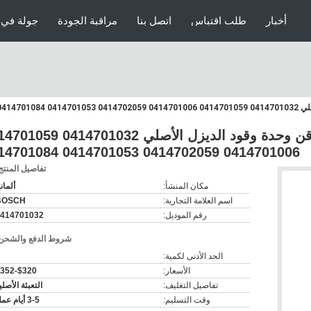
أخبار
طلب اقتباس
اتصل بنا
مراقبة الجودة
جولة في 
0414701032 041470105 حاقن وحدة وقود الديزل الأصلي 01032
0414701006 0414702059 0414701053 0414701084
تفاصيل المنتج
مكان المنشأ:
ألماني
اسم العلامة التجارية:
BOSCH
رقم الموديل:
414701032
شروط الدفع والشحن
الحد الأدنى لكمية:
الأسعار:
$320-$352
تفاصيل التغليف:
التعبئة الأصلي
وقت التسليم:
3-5 أيام عمل