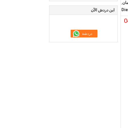
,
Die
ابن دردش الآن
04147010