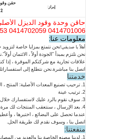
حقن وقود ديزل 
إبراز:
32
0414701006 0414702059 0414701053 0414701084
معلومات عنا:
نحن نتمتع بمزايا خاصة لتزويد 
أهلاً يا صديقي!
نحن نلتزم بمبدأ "الجودة أولاً ، الائتمان أولاً
علاقات تجارية مع شركتكم الموقرة ، إذا كنت
اتصل بنا مباشرة.نحن نتطلع إلى استفساراتك
خدمتنا
1. ترحيب تصنيع المعدات الأصلية: المنتج ، الحزمة ...
2. ترتيب عينة
3. سوف نقوم بالرد عليك لاستفسارك خلال 24 ساعة.
4. بعد الإرسال ، سنتعقب المنتجات لك مرة كل يومين ، حتى تحصل على المنتجات.
عندما تحصل على البضائع ، اختبرها ، وأعطي
اتصل بنا ، وسوف نقدم لك طريقة الحل.
منفعتنا:
1. لدينا مصنع الخاصة بنا والعديد من المصانع الشريكة: المصنع مباشرة وجودة OEM.