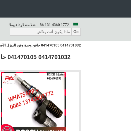
86-131-4360-1772
المبيعات والدعم الفنى：
Go
0414701032 041470105 حاقن وحدة وقود الديزل الأصلي 0414701032 0414701059 0414701006 0414702059 0414701053 0414701084