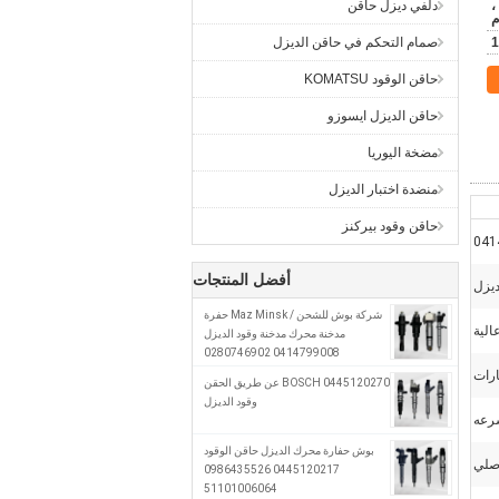
ن ،
دلفي ديزل حاقن
م
1
صمام التحكم في حاقن الديزل
حاقن الوقود KOMATSU
حاقن الديزل ايسوزو
مضخة اليوريا
منضدة اختبار الديزل
حاقن وقود بيركنز
041
أفضل المنتجات
يزل
شركة بوش للشحن / Maz Minsk حفرة
الية
مدخنة محرك مدخنة وقود الديزل
0414799008 0280746902
A0280746902
ارات
0445120270 BOSCH عن طريق الحقن
وقود الديزل
رعه
بوش حفارة محرك الديزل حاقن الوقود
أصلي
0445120217 0986435526
51101006064