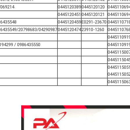
7069214
0445120389
0445120120
044511069
0445120451
0445120121
044511069
86435548
0445120459
23670-E0291
044511071
86435549/20798683/04290987
0445120474
23910-1260
044511076
044511091
0986435550 / ME194299
044511091
044511500
044511504
044511505
044511505
044511506