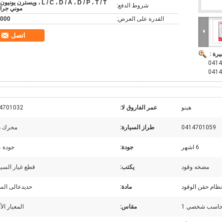
L / C ، D / A ، D / P ، T / T ، ويسترن يونيو
شروط الدفع:
موني جرا
القدرة على العرض:
000
اتصل
يرة :
0414701 0414701006
هينو
عمر الفاروق لا:
4701032
0414701059
طراز السيارة:
محرك د
6 اشهر
جودة:
جودة ع
مضخه وقود
يكتب:
قطع غيار السي
نظام حقن الوقود
مادة:
حديدعالى الس
اسب شخصي 1
مقاس:
المعيار ال