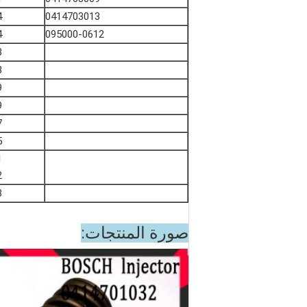
4
0414703013
4
095000-0612
8
8
9
9
7
5
1
2
3
صورة المنتجات: