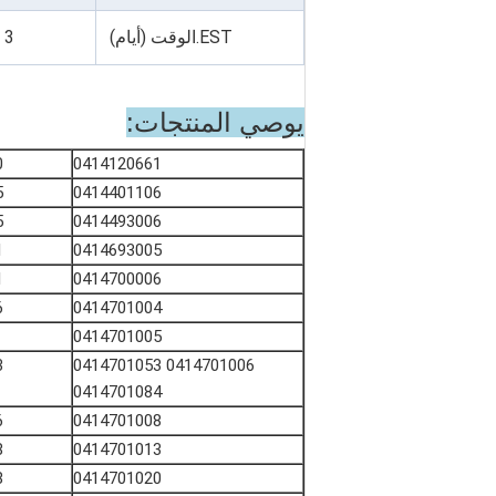
EST.الوقت (أيام)
3
يوصي المنتجات:
0
0414120661
5
0414401106
5
0414493006
1
0414693005
1
0414700006
6
0414701004
0414701005
3
0414701006 0414701053
0414701084
6
0414701008
8
0414701013
8
0414701020