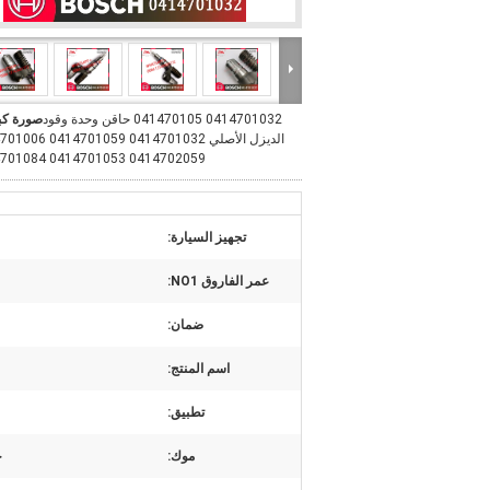
0414701032 041470105 حاقن وحدة وقود
صورة كب
الديزل الأصلي 0414701032 059
0414702059 0414701053 0414701084
تجهيز السيارة:
عمر الفاروق NO1:
ضمان:
اسم المنتج:
تطبيق:
موك:
ح