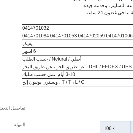
0414701032
إيفيكو
6 اشهر
أصلي / Netural / حسب الطلب
DHL / FEDEX ، عن طريق الجو ، عن طريق البحر
3-10 أيام عمل حسب طلبك
T / T ، L / C ، ويسترن يونيون إلخ
تفاصيل التعبئ
المهلة:
> 100