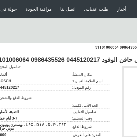
أخبار
طلب اقتباس
اتصل بنا
مراقبة الجودة
جولة في 
04 0986435526 51101006064
تفاصيل المنتج
مكان المنشأ:
ألماني
اسم العلامة التجارية:
BOSCH
رقم الموديل:
445120217
شروط الدفع والشحن
الحد الأدنى لكمية:
تفاصيل التغليف:
التعبئة الأصلي
وقت التسليم:
3-7 أيام عمل
L / C ، D / A ، D / P ، T / T ، ويسترن يونيو
شروط الدفع:
موني جرا
القدرة على العرض:
000