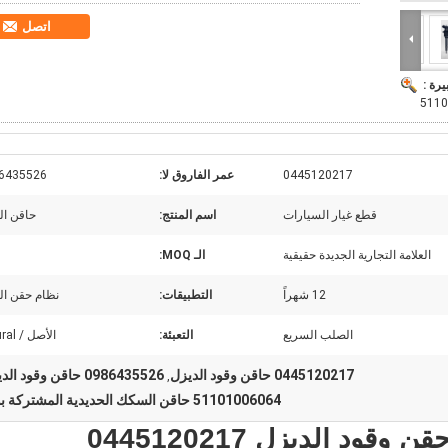
اتصل
يرة :
0445120217
عمر الفاروق لا:
6435526
قطع غيار السيارات
اسم المنتج:
حاقن ال
العلامة التجارية الجديدة حقيقية
الـ MOQ:
12 شهراً
التطبيقات:
نظام حقن ال
الصلب السريع
التعبئة:
الأصل / Netural
0445120217 حاقن وقود الديزل
0986435526 حاقن وقود الديزل
,
51101006064 حاقن السكك الحديدية المشتركة بوش
بوش حفرة حقن محرك حقن وقود الديزل 0445120217