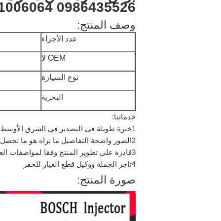
0986435526 51101006064
وصف المنتج:
عدد الأجزاء
OEM لا
نوع السيارة
البحرية
خدماتنا:
1خبرة طويلة في التصدير في الشرق الأوسط، أوروبا الشمالية، جنوب شرق آسيا، أمريكا الشمالية، أفريقيا، البرازيل.
2الصور واضحة التفاصيل ما تراه هو ما تحصل عليه
3قادرة على تطوير المنتج وفقا لمواصفات العميل مع الرسم التقني.
4تاجر الجملة ووكيل قطع الغيار للحفر
صورة المنتج: