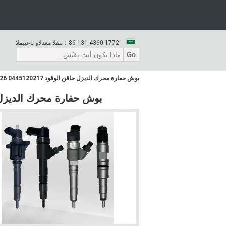
86-131-4360-1772
المبيعات والدعم الفنى：
Go
بوش حفارة محرك الديزل حاقن الوقود 0445120217 0986435526 51101006064
بوش حفارة محرك الديزل حاقن الوقود 45120217