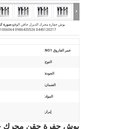
بوش حفارة محرك الديزل حاقن الوقود
صورة كب
0445120217 0986435526 51101006064
عمر الفاروق NO1:
النوع:
الجودة:
الضمان:
المواد:
إبراز: