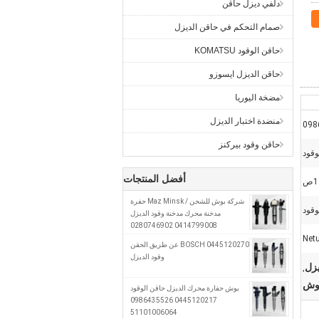
دلفي ديزل حاقن
صمام التحكم في حاقن الديزل
حاقن الوقود KOMATSU
حاقن الديزل ايسوزو
مضخة اليوريا
منضدة اختبار الديزل
098
حاقن وقود بيركنز
وقود
أفضل المنتجات
1ص
شركة بوش للشحن / Maz Minsk حفرة
وقود
مدخنة محرك مدخنة وقود الديزل
0414799008 0280746902
A0280746902
0445120270 BOSCH عن طريق الحقن
وقود الديزل
,
بوش حفارة محرك الديزل حاقن الوقود
0445120217 0986435526
51101006064