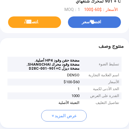
901 + C لمحرك شنغهاي
الأسعار：$60-$100
MOQ：1
افضل سعر
ﺎﺘﺼﻟ ﺍﻶﻧ
منتوج وصف
,
مضخة حقن وقود HP4 أصلية
تسليط الضوء
,
مضخة وقود محرك SHANGCHAI
مضخة ديزل D28C-001-901+C
اسم العلامة التجارية
DENSO
الأسعار
$60-$100
الحد الأدنى لكمية
1
القدرة على العرض
1000
تفاصيل التغليف
التعبئة الأصلية
عرض المزيد