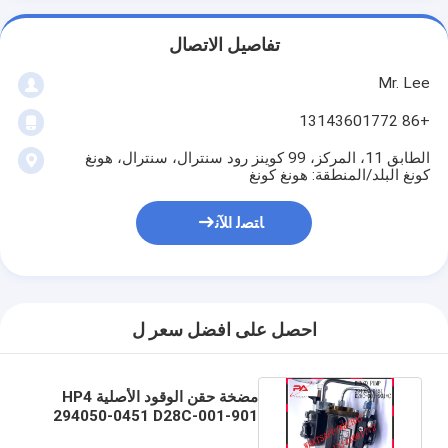
تفاصيل الاتصال
Mr. Lee
+86 13143601772
الطابق 11، المركز، 99 كوينز رود سنترال، سنترال، هونغ
كونغ البلد/المنطقة: هونغ كونغ
ﺎﺘﺼﻟ ﺍﻶﻧ
احصل على افضل سعر ل
مضخة حقن الوقود الأصلية HP4
294050-0451 D28C-001-901
+ C لمحرك شنغهاي