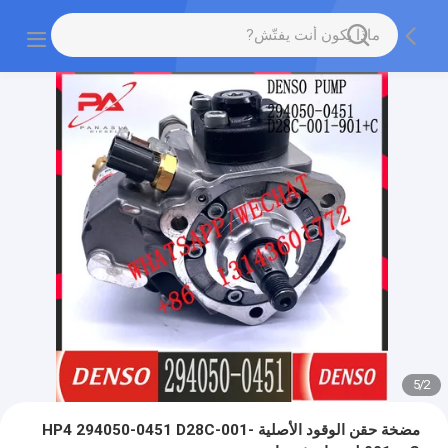
5
/
2
مضخة حقن الوقود الأصلية HP4 294050-0451 D28C-001-