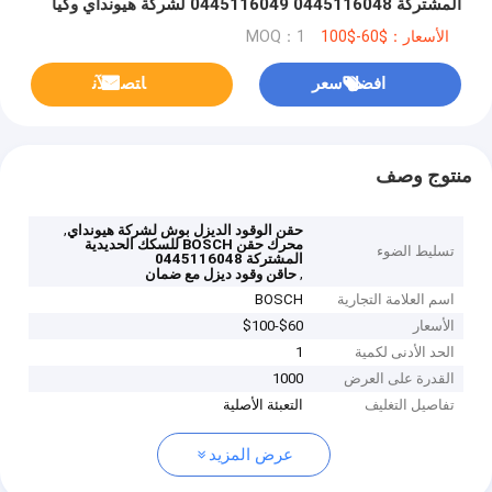
المشتركة 0445116048 0445116049 لشركة هيونداي وكيا
33800-3A100
الأسعار：$60-$100
MOQ：1
افضل سعر
ﺎﺘﺼﻟ ﺍﻶﻧ
منتوج وصف
,
حقن الوقود الديزل بوش لشركة هيونداي
محرك حقن BOSCH للسكك الحديدية
تسليط الضوء
المشتركة 0445116048
,
حاقن وقود ديزل مع ضمان
اسم العلامة التجارية
BOSCH
الأسعار
$60-$100
الحد الأدنى لكمية
1
القدرة على العرض
1000
تفاصيل التغليف
التعبئة الأصلية
عرض المزيد