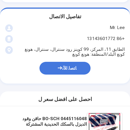
تفاصيل الاتصال
Mr. Lee
+86 13143601772
الطابق 11، المركز، 99 كوينز رود سنترال، سنترال، هونغ
كونغ البلد/المنطقة: هونغ كونغ
ﺎﺘﺼﻟ ﺍﻶﻧ
احصل على افضل سعر ل
0445116048 BO-SCH حاقن وقود
الديزل بالسكك الحديدية المشتركة
0445116048 0445116049 لشركة