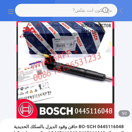
5
/
2
0445116048 BO-SCH حاقن وقود الديزل بالسكك الحديدية