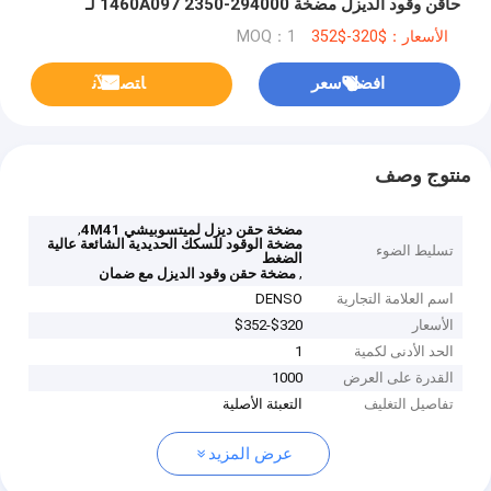
حاقن وقود الديزل مضخة 294000-2350 1460A097 لـ
Misubishi 4M41
الأسعار：$320-$352
MOQ：1
افضل سعر
ﺎﺘﺼﻟ ﺍﻶﻧ
منتوج وصف
,
مضخة حقن ديزل لميتسوبيشي 4M41
مضخة الوقود للسكك الحديدية الشائعة عالية
تسليط الضوء
الضغط
,
مضخة حقن وقود الديزل مع ضمان
اسم العلامة التجارية
DENSO
الأسعار
$320-$352
الحد الأدنى لكمية
1
القدرة على العرض
1000
تفاصيل التغليف
التعبئة الأصلية
عرض المزيد