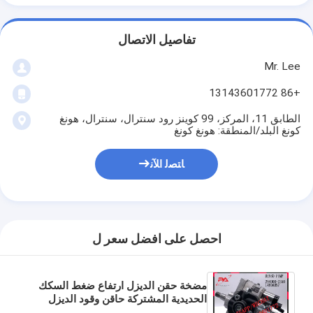
تفاصيل الاتصال
Mr. Lee
+86 13143601772
الطابق 11، المركز، 99 كوينز رود سنترال، سنترال، هونغ
كونغ البلد/المنطقة: هونغ كونغ
ﺎﺘﺼﻟ ﺍﻶﻧ
احصل على افضل سعر ل
مضخة حقن الديزل ارتفاع ضغط السكك
الحديدية المشتركة حاقن وقود الديزل
مضخة 294000-2350 1460A097 لـ