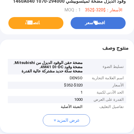
وقود الديزل مضخة لميتسوبيشي 294000-1070 1460A040
الأسعار：$320-$352
MOQ：1
افضل سعر
ﺎﺘﺼﻟ ﺍﻶﻧ
منتوج وصف
,
مضخة حقن الوقود الديزل من Mitsubishi
تسليط الضوء
,
مضخة وقود 4M41 DI-DC
مضخة سكة حديد مشتركة عالية القدرة
اسم العلامة التجارية
DENSO
الأسعار
$320-$352
الحد الأدنى لكمية
1
القدرة على العرض
1000
تفاصيل التغليف
التعبئة الأصلية
عرض المزيد