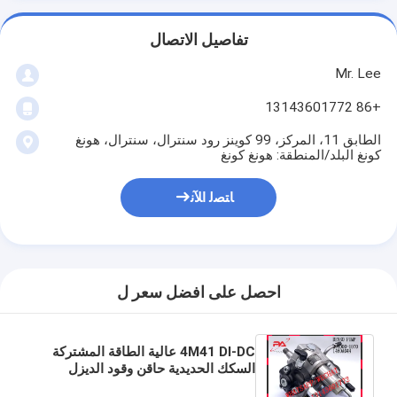
تفاصيل الاتصال
Mr. Lee
+86 13143601772
الطابق 11، المركز، 99 كوينز رود سنترال، سنترال، هونغ
كونغ البلد/المنطقة: هونغ كونغ
ﺎﺘﺼﻟ ﺍﻶﻧ
احصل على افضل سعر ل
4M41 DI-DC عالية الطاقة المشتركة
السكك الحديدية حاقن وقود الديزل
مضخة لميتسوبيشي 294000-1070